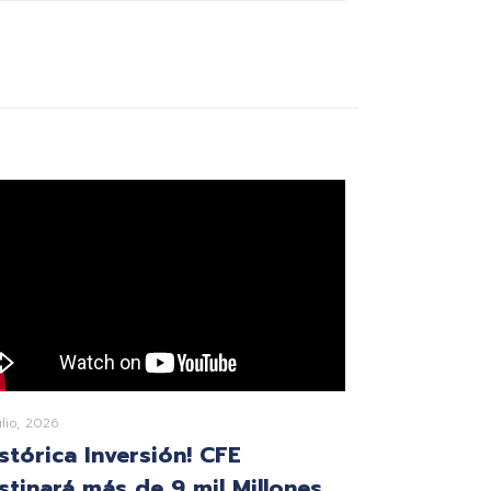
ulio, 2026
istórica Inversión! CFE
stinará más de 9 mil Millones