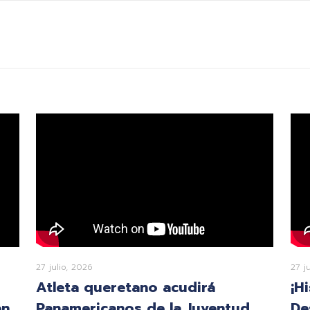
27 julio, 2026
27 j
Atleta queretano acudirá
¡H
en
Panamericanos de la Juventud
De