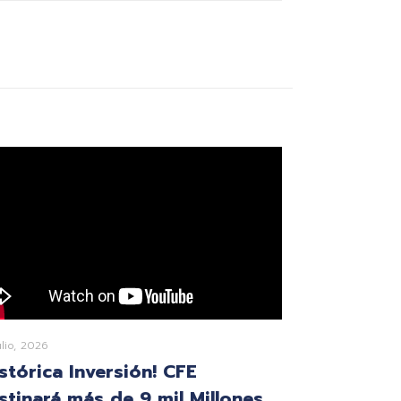
ulio, 2026
istórica Inversión! CFE
stinará más de 9 mil Millones