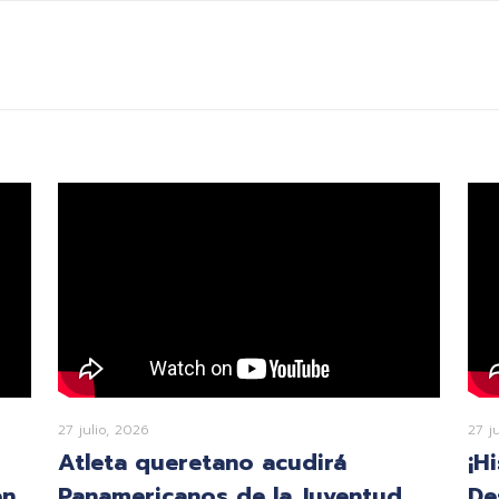
27 julio, 2026
27 j
Atleta queretano acudirá
¡H
en
Panamericanos de la Juventud
De