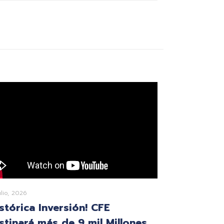
ulio, 2026
istórica Inversión! CFE
stinará más de 9 mil Millones