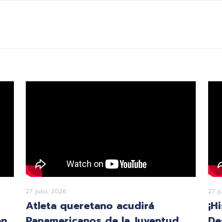
27 julio, 2026
27 j
Atleta queretano acudirá
¡H
en
Panamericanos de la Juventud
De