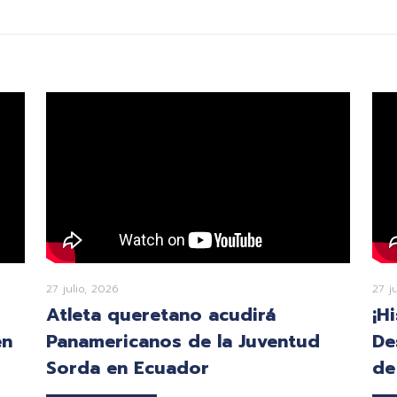
27 julio, 2026
27 j
Atleta queretano acudirá
¡H
en
Panamericanos de la Juventud
De
Sorda en Ecuador
de