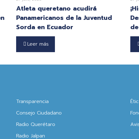
Atleta queretano acudirá
¡H
en
Panamericanos de la Juventud
De
Sorda en Ecuador
de
Leer más
Transparencia
Éti
Consejo Ciudadano
Fon
Radio Querétaro
Avi
Radio Jalpan