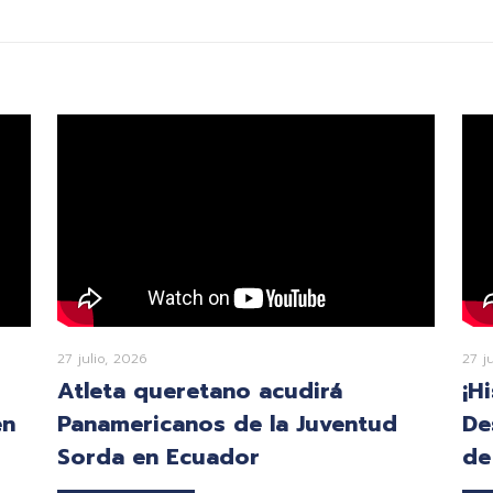
27 julio, 2026
27 j
Atleta queretano acudirá
¡H
en
Panamericanos de la Juventud
De
Sorda en Ecuador
de