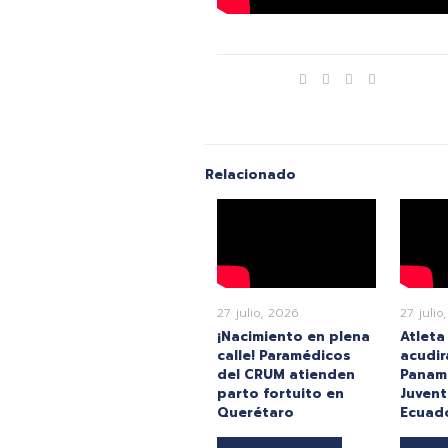
Compartir
Relacionado
27 julio, 2026
27 julio
¡Nacimiento en plena
Atleta
calle! Paramédicos
acudira
del CRUM atienden
Paname
parto fortuito en
Juvent
Querétaro
Ecuad