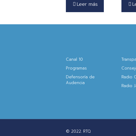
Leer más
L
Canal 10
Transp
Programas
Consej
Defensoría de
Radio 
Audencia
Radio 
© 2022. RTQ