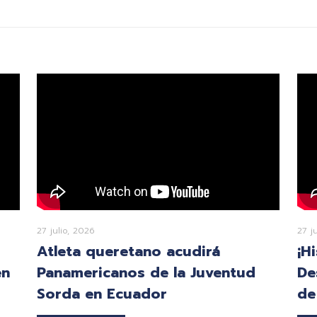
27 julio, 2026
27 j
Atleta queretano acudirá
¡H
en
Panamericanos de la Juventud
De
Sorda en Ecuador
de