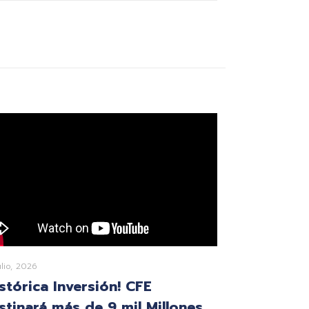
ulio, 2026
istórica Inversión! CFE
stinará más de 9 mil Millones