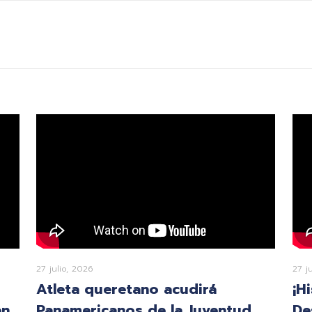
27 julio, 2026
27 j
Atleta queretano acudirá
¡H
en
Panamericanos de la Juventud
De