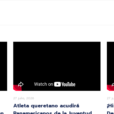
27 julio, 2026
27 j
Atleta queretano acudirá
¡H
en
Panamericanos de la Juventud
De