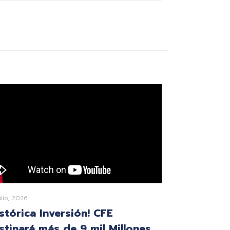
ulio, 2026
istórica Inversión! CFE
stinará más de 9 mil Millones