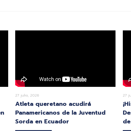
27 julio, 2026
27 j
Atleta queretano acudirá
¡H
en
Panamericanos de la Juventud
De
Sorda en Ecuador
de