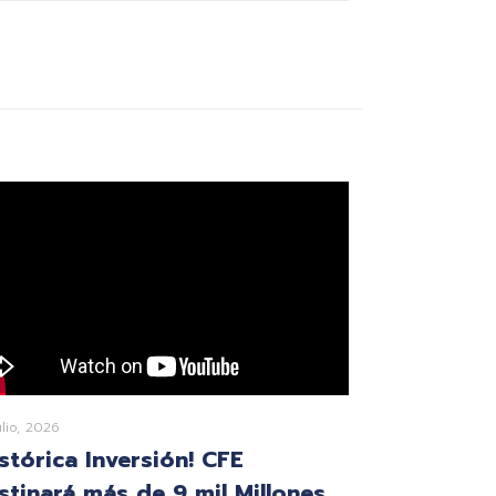
ulio, 2026
istórica Inversión! CFE
stinará más de 9 mil Millones