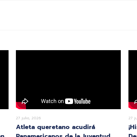
27 julio, 2026
27 j
Atleta queretano acudirá
¡H
en
Panamericanos de la Juventud
De