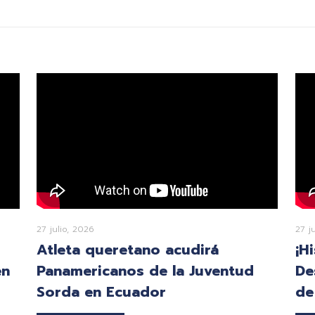
27 julio, 2026
27 j
Atleta queretano acudirá
¡H
en
Panamericanos de la Juventud
De
Sorda en Ecuador
de