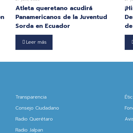
Atleta queretano acudirá
¡H
en
Panamericanos de la Juventud
De
Sorda en Ecuador
de
Leer más
Transparencia
Éti
Consejo Ciudadano
Fon
Radio Querétaro
Avi
Radio Jalpan