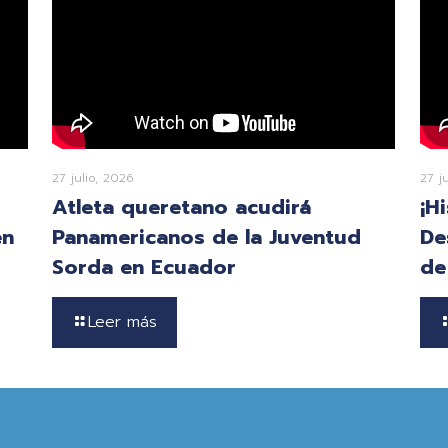
27 julio, 2026
27 j
Atleta queretano acudirá
¡H
en
Panamericanos de la Juventud
De
Sorda en Ecuador
de
Leer más