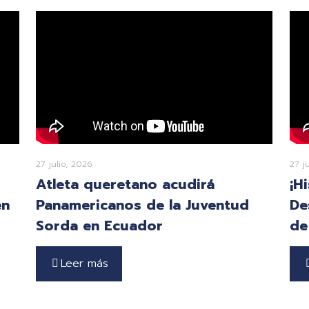
27 julio, 2026
27 j
Atleta queretano acudirá
¡H
en
Panamericanos de la Juventud
De
Sorda en Ecuador
de
Leer más