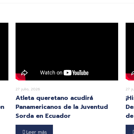
27 julio, 2026
27 j
Atleta queretano acudirá
¡H
en
Panamericanos de la Juventud
De
Sorda en Ecuador
de
Leer más