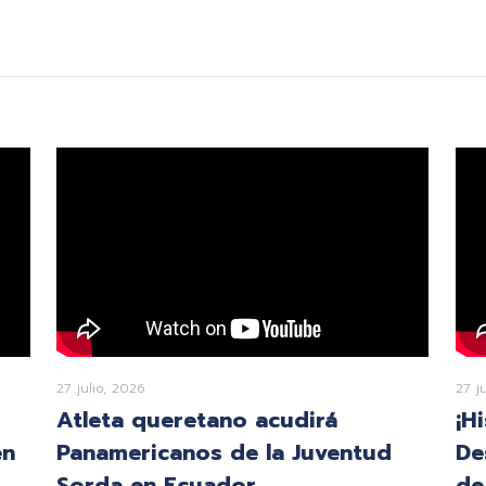
27 julio, 2026
27 j
Atleta queretano acudirá
¡H
en
Panamericanos de la Juventud
De
Sorda en Ecuador
de