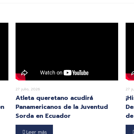
27 julio, 2026
27 j
Atleta queretano acudirá
¡H
en
Panamericanos de la Juventud
De
Sorda en Ecuador
de
Leer más