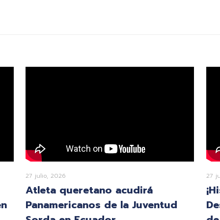
27 julio, 2026
27 j
Atleta queretano acudirá
¡H
en
Panamericanos de la Juventud
De
Sorda en Ecuador
de