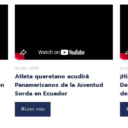
27 julio, 2026
27 j
Atleta queretano acudirá
¡H
en
Panamericanos de la Juventud
De
Sorda en Ecuador
de
Leer más