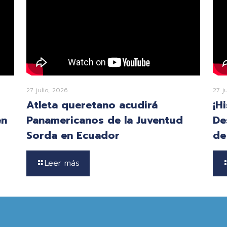
27 julio, 2026
27 j
Atleta queretano acudirá
¡H
en
Panamericanos de la Juventud
De
Sorda en Ecuador
de
Leer más