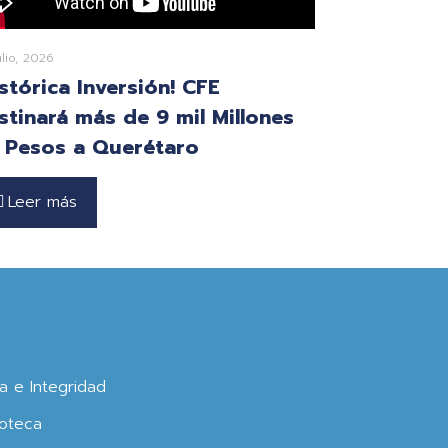
ulio, 2026
istórica Inversión! CFE
stinará más de 9 mil Millones
 Pesos a Querétaro
Leer más
ca e Integridad
oteca