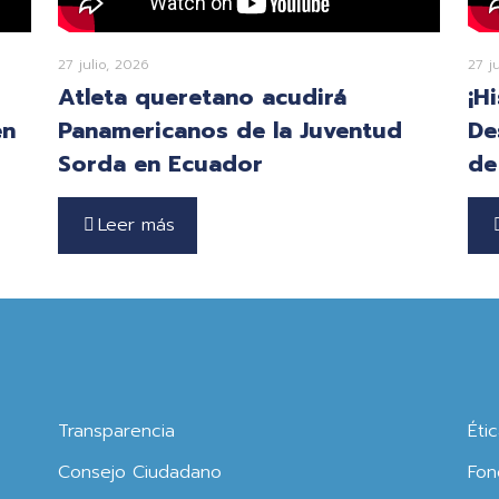
27 julio, 2026
27 j
Atleta queretano acudirá
¡H
en
Panamericanos de la Juventud
De
Sorda en Ecuador
de
Leer más
Transparencia
Éti
Consejo Ciudadano
Fon