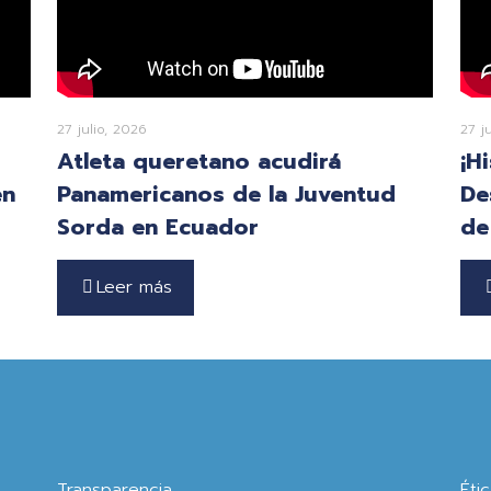
27 julio, 2026
27 j
Atleta queretano acudirá
¡H
en
Panamericanos de la Juventud
De
Sorda en Ecuador
de
Leer más
Transparencia
Éti