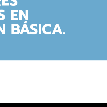
RES
S EN
 BÁSICA.