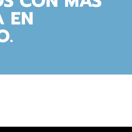
OS CON MÁS
A EN
O.