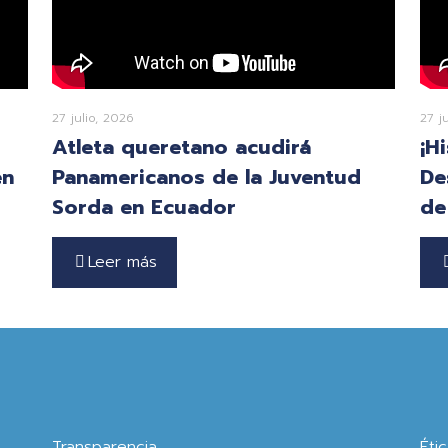
27 julio, 2026
27 j
Atleta queretano acudirá
¡H
en
Panamericanos de la Juventud
De
Sorda en Ecuador
de
Leer más
Transparencia
Éti