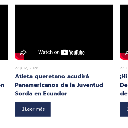
27 julio, 2026
27 j
Atleta queretano acudirá
¡H
en
Panamericanos de la Juventud
De
Sorda en Ecuador
de
Leer más