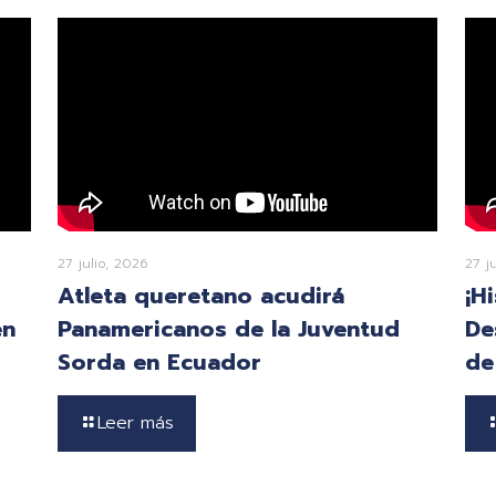
27 julio, 2026
27 j
Atleta queretano acudirá
¡H
en
Panamericanos de la Juventud
De
Sorda en Ecuador
de
Leer más