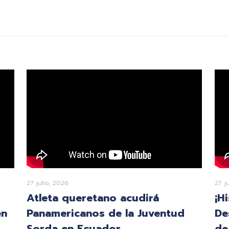
27 julio, 2026
27 j
Atleta queretano acudirá
¡H
en
Panamericanos de la Juventud
De
Sorda en Ecuador
de