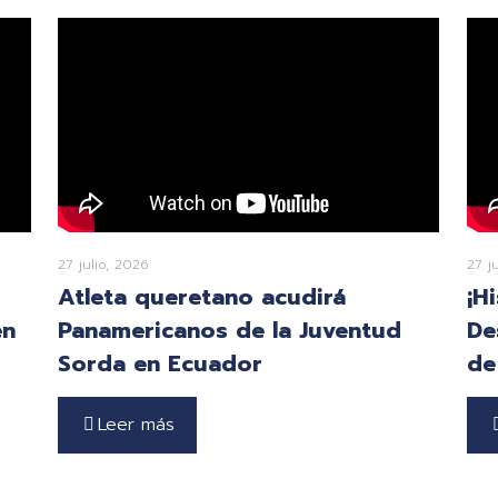
27 julio, 2026
27 j
Atleta queretano acudirá
¡H
en
Panamericanos de la Juventud
De
Sorda en Ecuador
de
Leer más