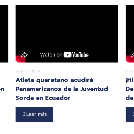
27 julio, 2026
27 j
Atleta queretano acudirá
¡H
en
Panamericanos de la Juventud
De
Sorda en Ecuador
de
Leer más