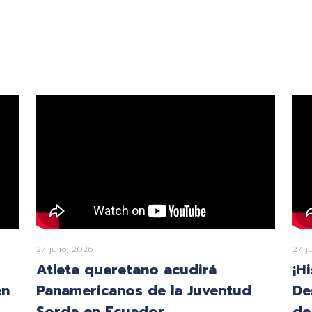
27 julio, 2026
27 j
Atleta queretano acudirá
¡H
en
Panamericanos de la Juventud
De
Sorda en Ecuador
de