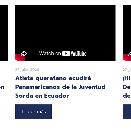
27 julio, 2026
27 j
Atleta queretano acudirá
¡H
en
Panamericanos de la Juventud
De
Sorda en Ecuador
de
Leer más