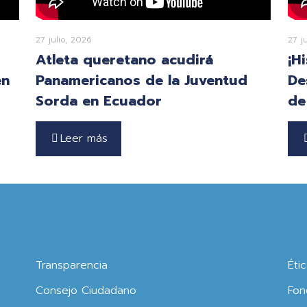
27 julio, 2026
27 j
Atleta queretano acudirá
¡H
en
Panamericanos de la Juventud
De
Sorda en Ecuador
de
Leer más
Transparencia
Éti
Consejo Ciudadano
Fon