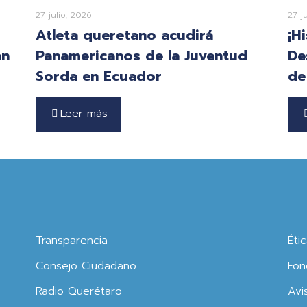
27 julio, 2026
27 j
Atleta queretano acudirá
¡H
en
Panamericanos de la Juventud
De
Sorda en Ecuador
de
Leer más
Transparencia
Éti
Consejo Ciudadano
Fon
Radio Querétaro
Avi