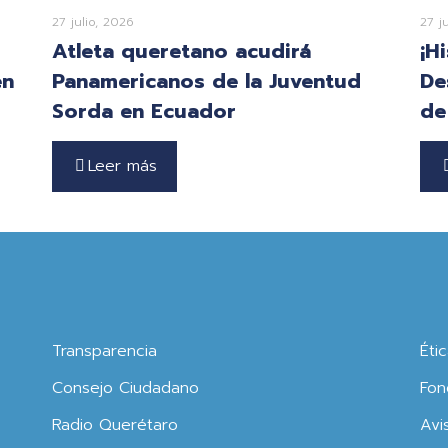
27 julio, 2026
27 j
Atleta queretano acudirá
¡H
en
Panamericanos de la Juventud
De
Sorda en Ecuador
de
Leer más
Transparencia
Éti
Consejo Ciudadano
Fon
Radio Querétaro
Avi