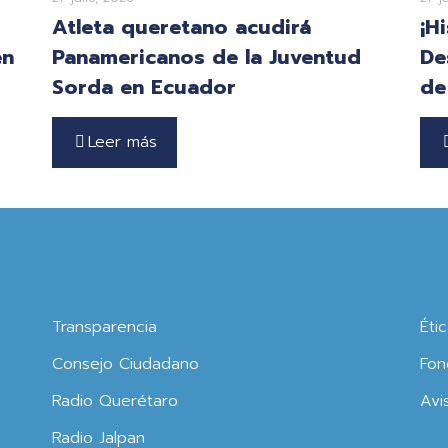
Atleta queretano acudirá
¡H
en
Panamericanos de la Juventud
De
Sorda en Ecuador
de
Leer más
Transparencia
Éti
Consejo Ciudadano
Fon
Radio Querétaro
Avi
Radio Jalpan