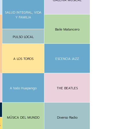
GALERÍA MUSICAL
SALUD INTEGRAL, VIDA
Y FAMILIA
Baile Matancero
PULSO LOCAL
A LOS TOROS
ESCENCIA JAZZ
A todo Huapango
THE BEATLES
MÚSICA DEL MUNDO
Diverso Radio
S