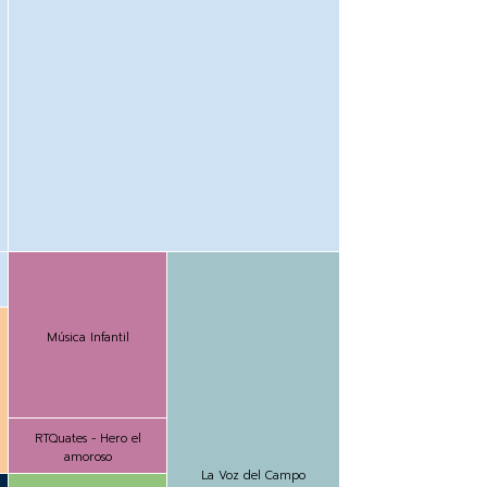
Música Infantil
RTQuates - Hero el
amoroso
La Voz del Campo