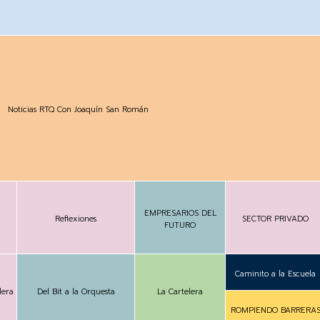
Noticias RTQ Con Joaquín San Román
EMPRESARIOS DEL
Reflexiones
SECTOR PRIVADO
FUTURO
Caminito a la Escuela
lera
Del Bit a la Orquesta
La Cartelera
ROMPIENDO BARRERA