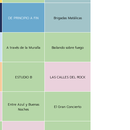
DE PRINCIPIO A FIN
Brigadas Matálicas
A través de la Muralla
Bailando sobre fuego
ESTUDIO B
LAS CALLES DEL ROCK
Entre Azul y Buenas
El Gran Concierto
Noches