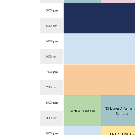
5:00 pm
5:30 pm
6:00 pm
6:30 pm
7:00 pm
7:30 pm
8:00 pm
"El Librero" Arma
BANDA SONORA
Zamora
8:30 pm
9:00 pm
ENTRE LINEAS