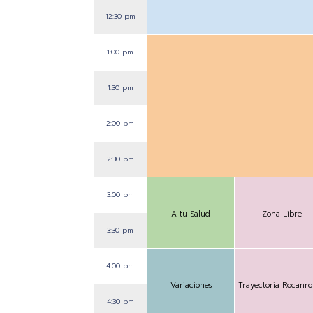
12:30 pm
1:00 pm
1:30 pm
2:00 pm
2:30 pm
3:00 pm
A tu Salud
Zona Libre
3:30 pm
4:00 pm
Variaciones
Trayectoria Rocanro
4:30 pm